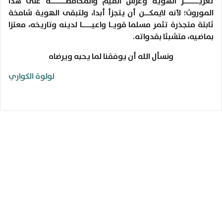
تعزيــــــز الهُوية وغرس القيم والمحافظــــــة على هذا
الموروث؛ لأنه لايمكــن أن يتجزأ أبدا، ولتبقى الهوية شامخة
ثابتة متجذرة تثمر مسلما قويـا واعيــــا لدينه وتاريخه، معتزا
بماضيه، متشبثا بقدواته.
ونسأل الله أن يوفقنا لما يحبه ويرضاه
لولوة الكواري