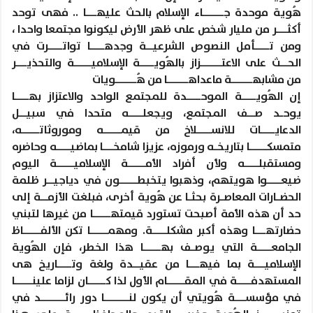
هُوية موحدة جــــــاء الإسلام بالحث عليهـــا .. فهى توحد
أكثـــر من مليار شخص على ظهر الأرض ليكونوا مجتمعا واحدا ،
ومن تــــأمل النصوص الشرعيــة وجدهــــا تواتــــرت في
الحــث على الاعتــــــزاز بالهُويــــة الإسلاميـــــة والتحذيـــر
من مشابهــــــة ماعداهــــــا من هُــــــويات
إن الهُويــــة الموحــــدة للمجتمع الواحد والاعتزاز بهــــا
يوحـد صــف المجتمع، ويجعلــــه متحدا في سبيــل
الدعايــــات للانســــلاخ من قيمـــــه وموروثاتـــــه،
متمسكـــــا بتاريخـه ورموزه، عزيزا شامخـــا بماضيــــه وحاضره
ومستقبلــــه ولأن أفراد الأمـــــة الإسلاميـــــة اليوم
ضيعــــوا هويتهم، وذهبوا يتخبطـــــون في دياجيــر ظلمة
الحضـارات المعاصـرة بحثـا عن هُوية أخرى، فبلغت الأزمــة إلى
حد أن هذه الأمة أصبحت تستورد قيمتهـــــا من غيرها لتبني
حضارتهـــا وهذه أكبر مشكلــــة. ومهمـــــا تكن الألفـــــاظ
الجامعــــة التي يوصـف بهـــــا هذا الخطر، فإن الهُوية
الإسلاميـــة بما فيهـــا من عقيــدة ولغة وتــــاريخ هى
المستهدفــــة في المقـــــام الأول لذا كـــــان لزاما علينـــــا
في مؤسســـة هُويتي أن يكون لنـــــــا دور رائـــــــد في