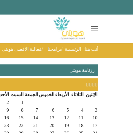
السنة
الشهر
العام
الشهر
الماضية
القادم
الماضى
القادم
أنت هنا:
الرئيسية
برامجنا
فعالية الاقصى هويتي
رزنامة هويتي
الإثنين
الثلاثاء
الأربعاء
الخميس
الجمعة
السبت
الأحد
2026 أغسطس
2
1
9
8
7
6
5
4
3
16
15
14
13
12
11
10
23
22
21
20
19
18
17