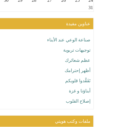
30
29
28
27
26
25
24
31
عناوين مفيدة
صناعة الوعي عند الأبناء
توجيهات تربوية
عظم شعائرك
أظهر إحترامك
تَفَقَّدوا قلوبكم
أبناؤنا و غزة
إصلاح القلوب
الاستقامة
ملفات وكتب هويتي
شاركنا تجربتك