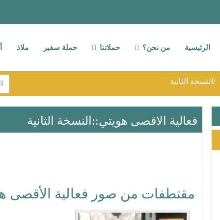
الرئيسية
من نحن؟
حملاتنا
حملة سفير
ملاذ
أ
الب
النسخة الثانية
lts.
فعالية الاقصى هويتي::النسخة الثانية
مقتطفات من صور فعالية الأقصى هوي