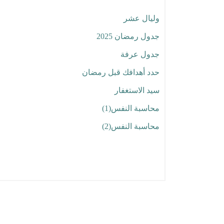
السنن النبوية
وليال عشر
مقالات ذي الحجة
جدول رمضان 2025
جلسات رمضانية
جدول عرفة
تأمل .. تفكر .. تدبر..
حدد أهدافك قبل رمضان
محاضرات داعية الهوية
سيد الاستغفار
محاسبة النفس(1)
محاسبة النفس(2)
دعاء الأسبوع الثالث لشهر شعبان
أوراق عمل ورشة المعلم سأغير
قد أفلح من زكاها
مجلة ذو الحجة وليال عشر
مجلة هويتي العدد الأول