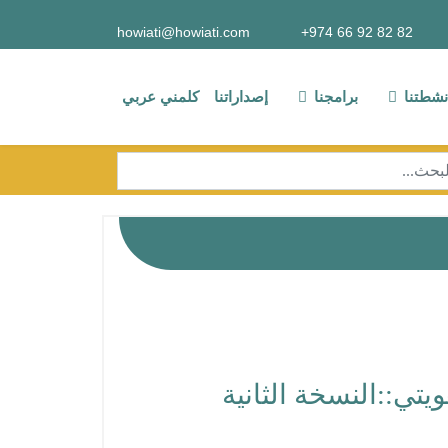
howiati@howiati.com
82 82 92 66 974+
نشطتنا
برامجنا
إصداراتنا
كلمني عربي
حث
Type 2 or more characters for resu
تي::النسخة الثانية