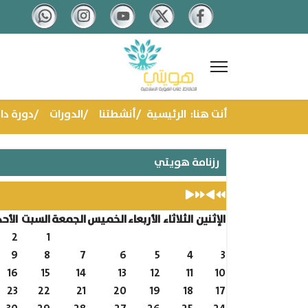
السنة
الشهر
العام
الشهر
الماضية
الماضى
القادم
القادم
أنت هنا:
الرئيسية
أنشطتنا
الدورات
دورة دا
رزنامة هويتي
Type
الإثنين
الثلاثاء
الأربعاء
الخميس
الجمعة
السبت
الأحد
2026 أغسطس
2
1
9
8
7
6
5
4
3
16
15
14
13
12
11
10
23
22
21
20
19
18
17