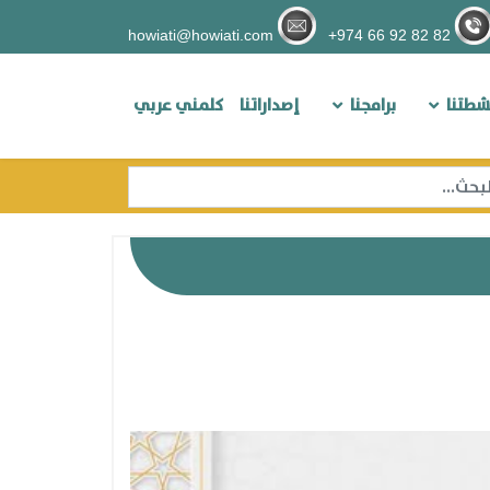
howiati@howiati.com
82 82 92 66 974+
شطتنا
برامجنا
إصداراتنا
كلمني عربي
حث
Type 2 or more characters for resul