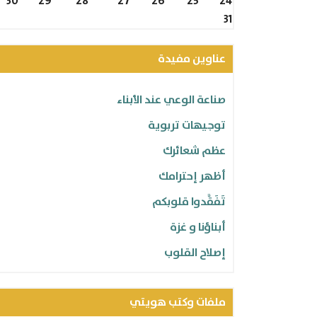
30
29
28
27
26
25
24
31
عناوين مفيدة
صناعة الوعي عند الأبناء
توجيهات تربوية
عظم شعائرك
أظهر إحترامك
تَفَقَّدوا قلوبكم
أبناؤنا و غزة
إصلاح القلوب
الاستقامة
ملفات وكتب هويتي
شاركنا تجربتك