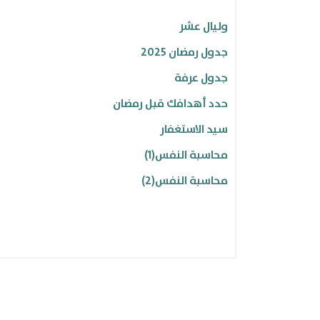
السنن النبوية
وليال عشر
مقالات ذي الحجة
جدول رمضان 2025
جلسات رمضانية
جدول عرفة
تأمل .. تفكر .. تدبر..
حدد أهدافك قبل رمضان
محاضرات داعية الهوية
سيد الاستغفار
محاسبة النفس(1)
محاسبة النفس(2)
دعاء الأسبوع الثالث لشهر شعبان
أوراق عمل ورشة المعلم سأغير
قد أفلح من زكاها
مجلة ذو الحجة وليال عشر
مجلة هويتي العدد الأول