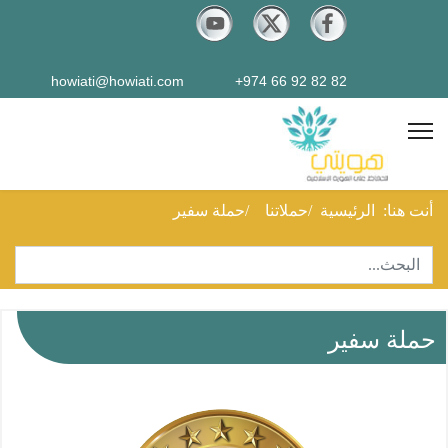
howiati@howiati.com
82 82 92 66 974+
أنت هنا:
الرئيسية
حملاتنا
حملة سفير
البحث
Type 2 or more characters for results.
حملة سفير