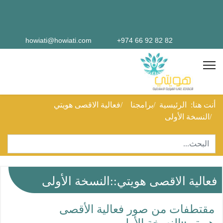
howiati@howiati.com
82 82 92 66 974+
أنت هنا:
الرئيسية
برامجنا
فعالية الاقصى هويتي
النسخة الأولى
البحث
Type 2 or more characters for results.
فعالية الاقصى هويتي::النسخة الأولى
مقتطفات من صور فعالية الأقصى
هويتي::النسخة الأولى