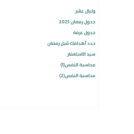
السنن النبوية
وليال عشر
مقالات ذي الحجة
جدول رمضان 2025
جلسات رمضانية
جدول عرفة
تأمل .. تفكر .. تدبر..
حدد أهدافك قبل رمضان
محاضرات داعية الهوية
سيد الاستغفار
محاسبة النفس(1)
محاسبة النفس(2)
دعاء الأسبوع الثالث لشهر شعبان
أوراق عمل ورشة المعلم سأغير
قد أفلح من زكاها
مجلة ذو الحجة وليال عشر
مجلة هويتي العدد الأول