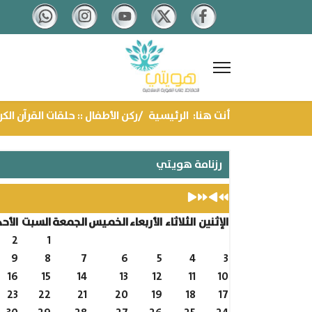
السنة
الشهر
العام
الشهر
الماضية
الماضى
القادم
القادم
أنت هنا:
الرئيسية
ركن الأطفال :: حلقات القرآن الك
رزنامة هويتي
Type
الإثنين
الثلاثاء
الأربعاء
الخميس
الجمعة
السبت
الأحد
2026 أغسطس
2
1
9
8
7
6
5
4
3
16
15
14
13
12
11
10
23
22
21
20
19
18
17