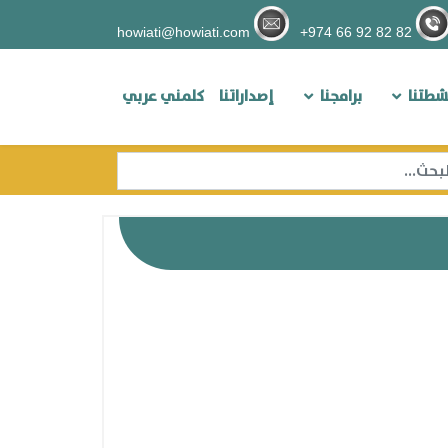
howiati@howiati.com
82 82 92 66 974+
شطتنا
برامجنا
إصداراتنا
كلمني عربي
حث
Type 2 or more characters for resul