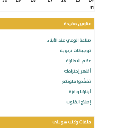
30
29
28
27
26
25
24
31
عناوين مفيدة
صناعة الوعي عند الأبناء
توجيهات تربوية
عظم شعائرك
أظهر إحترامك
تَفَقَّدوا قلوبكم
أبناؤنا و غزة
إصلاح القلوب
الاستقامة
ملفات وكتب هويتي
شاركنا تجربتك